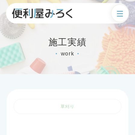
施工実績
work
●
●
草刈り